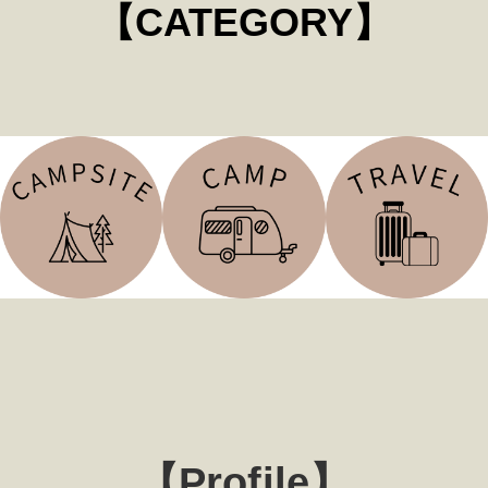
【CATEGORY】
【Profile】