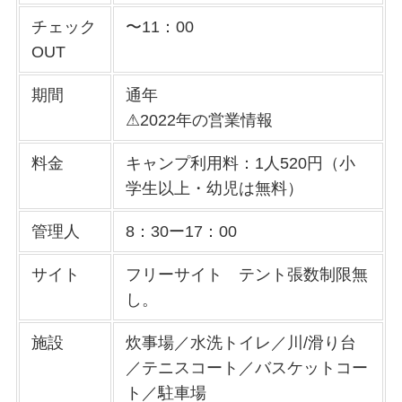
チェック
〜11：00
OUT
期間
通年
⚠︎2022年の営業情報
料金
キャンプ利用料：1人520円（小
学生以上・幼児は無料）
管理人
8：30ー17：00
サイト
フリーサイト テント張数制限無
し。
施設
炊事場／水洗トイレ／川/滑り台
／テニスコート／バスケットコー
ト／駐車場