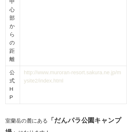
中
心
部
か
ら
の
距
離
公
http://www.muroran-resort.sakura.ne.jp/m
式
ysite2/index.html
H
P
「だんパラ公園キャンプ
室蘭岳の麓にある