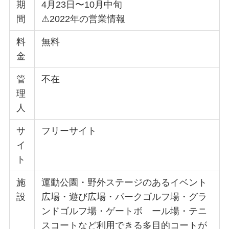
期
4月23日〜10月中旬
間
⚠︎2022年の営業情報
料
無料
金
管
不在
理
人
サ
フリーサイト
イ
ト
施
運動公園・野外ステージのあるイベント
設
広場・遊び広場・パークゴルフ場・グラ
ンドゴルフ場・ゲートボ ール場・テニ
スコートなど利用できる多目的コートが