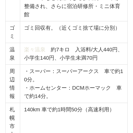
整備され、さらに宿泊研修所・ミニ体育
館
ゴ
ゴミ回収有。（近くゴミ捨て場に分別）
ミ
温
楽々温泉
約7キロ 入浴料/大人440円、
泉
小学生140円、小学生未満70円
周
・スーパー：スーパーアークス 車で約1
辺
0分。
情
・ホームセンター：DCMホーマック 車
報
で約14分。
札
140km 車で約1時間50分（高速利用）
幌
市