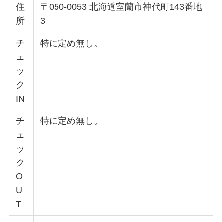
住
〒050-0053 北海道室蘭市神代町143番地
所
3
チ
特に定め無し。
ェ
ッ
ク
IN
チ
特に定め無し。
ェ
ッ
ク
O
U
T