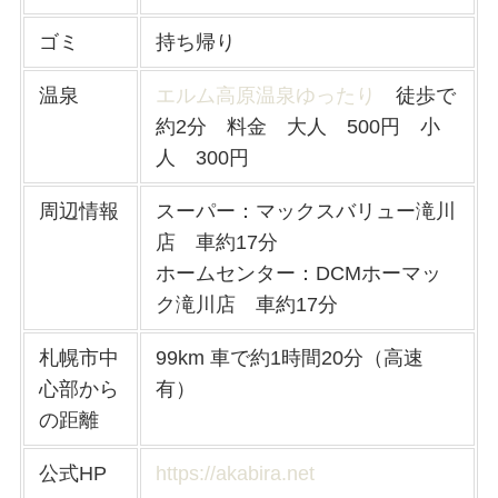
ゴミ
持ち帰り
温泉
エルム高原温泉ゆったり
徒歩で
約2分 料金 大人 500円 小
人 300円
周辺情報
スーパー：マックスバリュー滝川
店 車約17分
ホームセンター：DCMホーマッ
ク滝川店 車約17分
札幌市中
99km 車で約1時間20分（高速
心部から
有）
の距離
公式HP
https://akabira.net