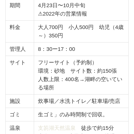
期間
4月23日〜10月中旬
⚠︎2022年の営業情報
料金
大人700円 小人500円 幼児（4歳
～）350円
管理人
8：30ー17：00
サイト
フリーサイト（予約制）
環境：砂地 サイト数：約150張
人数上限：400名→湖畔の空いてい
る場所
施設
炊事場／水洗トイレ／駐車場/売店
ゴミ
生ゴミ」のみ時間制で回収。
温泉
支笏湖天然温泉
徒歩で約15分